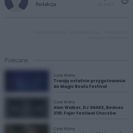
Redakcja
do mnie
chorzów historia,
królewska huta,
königshütte,
chorzów informacje,
Polecane
Czas Wolny
Trwają ostatnie przygotowania
do Magic Beats Festival
Czas Wolny
Alan Walker, DJ SNAKE, Bedoes
2115: Fajer Festiwal Chorzów
Czas Wolny