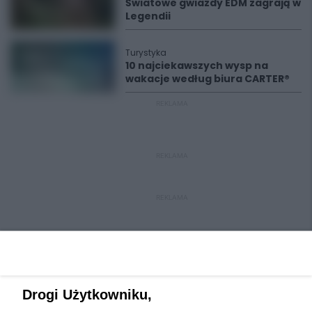
Światowe gwiazdy EDM zagrają w
Legendii
Turystyka
10 najciekawszych wysp na
wakacje według biura CARTER®
REKLAMA
REKLAMA
REKLAMA
Drogi Użytkowniku,