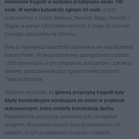
momencie tragedii w budynku przebywało około 700
osób. W wyniku katastrofy zginęło 65 osób
, w tym
cudzoziemcy z Czech, Słowacji, Niemiec, Belgii, Holandii i
Węgier, a ponad 140 zostało rannych, z czego 26 doznało
trwałego uszczerbku na zdrowiu.
Była to największa katastrofa budowlana we współczesnej
historii Polski. W akcję ratunkową zaangażowano ponad
1300 ratowników, w tym strażaków, policjantów i żołnierzy.
Niestety, podczas ewakuacji zginął również policjant
Tadeusz Bartosik.
Śledztwo wykazało, że
główną przyczyną tragedii były
błędy konstrukcyjne wynikające ze zmian w projekcie
wykonawczym, które osłabiły konstrukcję dachu
.
Bezpośrednią przyczyną zawalenia było obciążenie
śniegiem. W procesie karnym zarzuty postawiono 14
osobom, w tym projektantom budynku i osobom