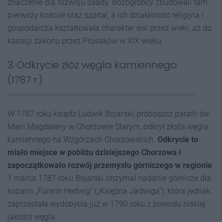
znaczenie dla rozwoju osady. Bożogrobcy zbudowali tam
pierwszy kościół oraz szpital, a ich działalność religijna i
gospodarcza kształtowała charakter wsi przez wieki, aż do
kasacji zakonu przez Prusaków w XIX wieku.
3. Odkrycie złóż węgla kamiennego
(1787 r.)
W 1787 roku ksiądz Ludwik Bojarski, proboszcz parafii św.
Marii Magdaleny w Chorzowie Starym, odkrył złoża węgla
kamiennego na Wzgórzach Chorzowskich.
Odkrycie to
miało miejsce w pobliżu dzisiejszego Chorzowa i
zapoczątkowało rozwój przemysłu górniczego w regionie
.
1 marca 1787 roku Bojarski otrzymał nadanie górnicze dla
kopalni „Fürstin Hedwig” („Księżna Jadwiga”), która jednak
zaprzestała wydobycia już w 1790 roku z powodu niskiej
jakości węgla.