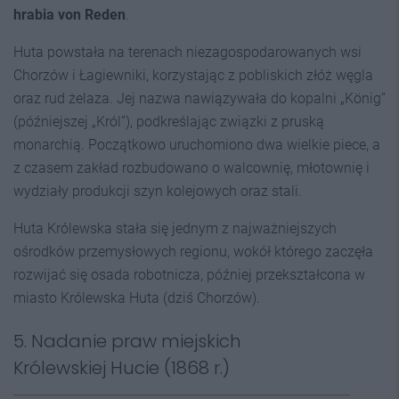
hrabia von Reden
.
Huta powstała na terenach niezagospodarowanych wsi
Chorzów i Łagiewniki, korzystając z pobliskich złóż węgla
oraz rud żelaza. Jej nazwa nawiązywała do kopalni „König”
(późniejszej „Król”), podkreślając związki z pruską
monarchią. Początkowo uruchomiono dwa wielkie piece, a
z czasem zakład rozbudowano o walcownię, młotownię i
wydziały produkcji szyn kolejowych oraz stali.
Huta Królewska stała się jednym z najważniejszych
ośrodków przemysłowych regionu, wokół którego zaczęła
rozwijać się osada robotnicza, później przekształcona w
miasto Królewska Huta (dziś Chorzów).
5. Nadanie praw miejskich
Królewskiej Hucie (1868 r.)