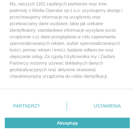
My, naszych 1162 zaufanych partnerów oraz inne
Wydawca mediów
lokalnych
podmioty z Media Operator sp z.o.o. uzyskujemy dostęp i
przechowujemy informacje na urządzeniu oraz
przetwarzamy dane osobowe, takie jak unikalne
identyfikatory, standardowe informacje wysyłane przez
urządzenie czy dane przeglądania w celu zapewniania
spersonalizowanych reklam, wybór spersonalizowanych
Nie zapomnij
treści, pomiar reklam i treści, badanie odbiorców oraz
zapoznać się z:
polityką prywatności
regulamin korzystania z portali
ulepszanie usług. Za zgodą Użytkownika my i Zaufani
Twoje
miasto
Skontakuj się
z nami
Partnerzy możemy używać dokładnych danych
Piekary Śląskie
Kontakt
geolokalizacyjnych oraz aktywnie skanować
Chorzów
Wydawca
charakterystykę urządzenia do celów identyfikacji.
Tarnowskie Góry
Redakcja
Ruda Śląska
Newsletter
Ponieważ cenimy Twoją prywatność, prosimy o zgodę na
Świętochłowice
Reklama
korzystanie z tych technologii poprzez kliknięcie
Tychy
„Akceptuję”. Zgoda jest dobrowolna i zawsze możesz ją
Bytom
Katowice
zmienić/wycofać klikając przycisk ustawień prywatności
PARTNERZY
USTAWIENIA
Gliwice
znajdujący się w lewym dolnym rogu strony
. Niektóre
Zabrze
Zagłębie
rodzaje przetwarzania danych nie wymagają zgody
Akceptuję
użytkownika, ale masz prawo sprzeciwić się takiemu
przetwarzaniu. Preferencje będą miały zastosowania tylko