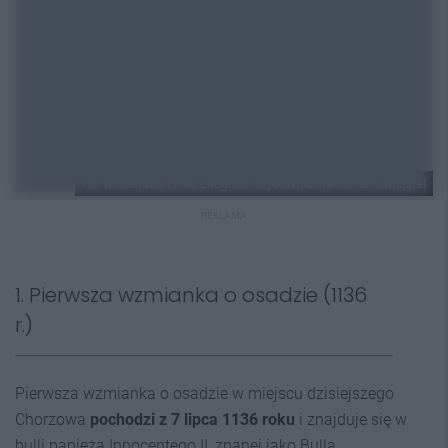
fot. Królewska Huta. Litografia wydawnictwa Rieden&Knippel
REKLAMA
1. Pierwsza wzmianka o osadzie (1136
r.)
Pierwsza wzmianka o osadzie w miejscu dzisiejszego
Chorzowa
pochodzi z 7 lipca 1136 roku
i znajduje się w
bulli papieża Innocentego II, znanej jako Bulla